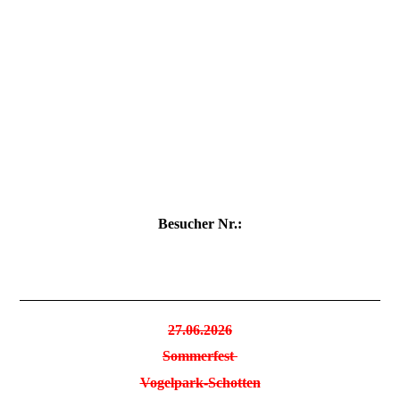
DSC07598
DSC07599
DSC07600
DSC07601
Besucher Nr.:
27.06.2026
Sommerfest
Vogelpark-Schotten