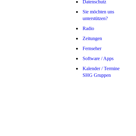
Datenschutz
D
Sie möchten uns
I
unterstützen?
I
Radio
I
Zeitungen
D
Fernseher
I
Software / Apps
Kalender / Termine
D
SHG Gruppen
D
D
D
D
I
D