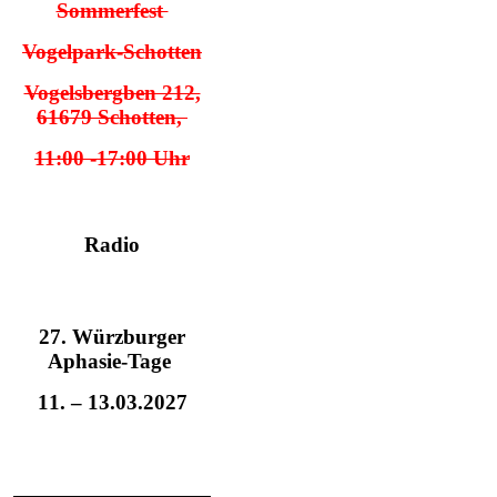
Sommerfest
Vogelpark-Schotten
Vogelsbergben 212,
61679 Schotten,
11:00 -17:00 Uhr
Radio
27. Würzburger
Aphasie-Tage
11. – 13.03.2027