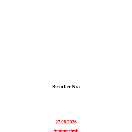
Projekt HiSSS Usability-Workshop - Sellier
Besucher Nr.:
27.06.2026
Sommerfest