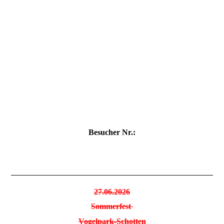
DSC08765
DSC08766
DSC08768-1
DSC08769-1
DSC08770-1
Besucher Nr.:
27.06.2026
Sommerfest
Vogelpark-Schotten