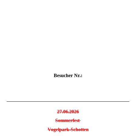
2019-03 Messel GG 021
2019-03 Messel GG 022
2019-03 Messel GG 023
2019-03 Messel GG 024
Besucher Nr.:
27.06.2026
Sommerfest
Vogelpark-Schotten